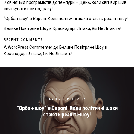
7 січня: Від програмістів до темпури – День, коли світ вирішив
святкувати все і відразу!
“Орбан-шоу” в Європі: Коли політичні шахи стають реаліті-шоу!
Велике Повітряне Шоу в Краснодарі: Літаки, Які Не Літають!
RECENT COMMENTS
A WordPress Commenter
до
Велике Повітряне Шоу в
Краснодарі: Літаки, Які Не Літають!
ПОПЕРЕДНЯ СТАТТЯ
“Орбан-шоу” в Європі: Коли політичні шахи
стають реаліті-шоу!