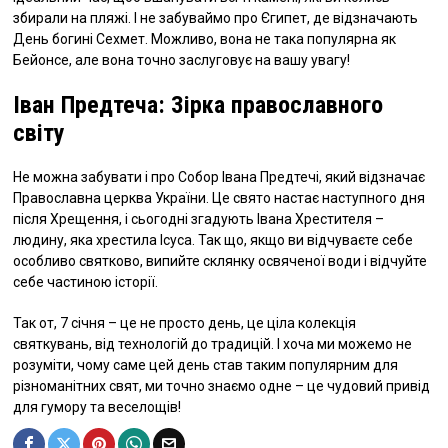
збирали на пляжі. І не забуваймо про Єгипет, де відзначають
День богині Сехмет. Можливо, вона не така популярна як
Бейонсе, але вона точно заслуговує на вашу увагу!
Іван Предтеча: Зірка православного
світу
Не можна забувати і про Собор Івана Предтечі, який відзначає
Православна церква України. Це свято настає наступного дня
після Хрещення, і сьогодні згадують Івана Хрестителя –
людину, яка хрестила Ісуса. Так що, якщо ви відчуваєте себе
особливо святково, випийте склянку освяченої води і відчуйте
себе частиною історії.
Так от, 7 січня – це не просто день, це ціла колекція
святкувань, від технологій до традицій. І хоча ми можемо не
розуміти, чому саме цей день став таким популярним для
різноманітних свят, ми точно знаємо одне – це чудовий привід
для гумору та веселощів!