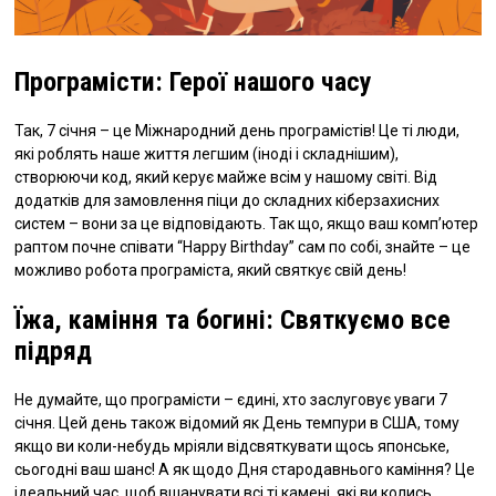
Програмісти: Герої нашого часу
Так, 7 січня – це Міжнародний день програмістів! Це ті люди,
які роблять наше життя легшим (іноді і складнішим),
створюючи код, який керує майже всім у нашому світі. Від
додатків для замовлення піци до складних кіберзахисних
систем – вони за це відповідають. Так що, якщо ваш комп’ютер
раптом почне співати “Happy Birthday” сам по собі, знайте – це
можливо робота програміста, який святкує свій день!
Їжа, каміння та богині: Святкуємо все
підряд
Не думайте, що програмісти – єдині, хто заслуговує уваги 7
січня. Цей день також відомий як День темпури в США, тому
якщо ви коли-небудь мріяли відсвяткувати щось японське,
сьогодні ваш шанс! А як щодо Дня стародавнього каміння? Це
ідеальний час, щоб вшанувати всі ті камені, які ви колись